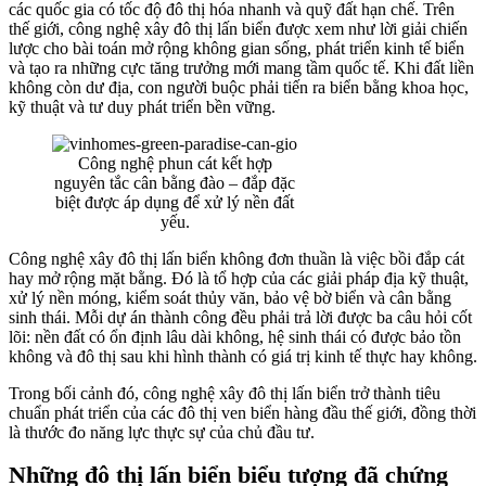
các quốc gia có tốc độ đô thị hóa nhanh và quỹ đất hạn chế. Trên
thế giới, công nghệ xây đô thị lấn biển được xem như lời giải chiến
lược cho bài toán mở rộng không gian sống, phát triển kinh tế biển
và tạo ra những cực tăng trưởng mới mang tầm quốc tế. Khi đất liền
không còn dư địa, con người buộc phải tiến ra biển bằng khoa học,
kỹ thuật và tư duy phát triển bền vững.
Công nghệ phun cát kết hợp
nguyên tắc cân bằng đào – đắp đặc
biệt được áp dụng để xử lý nền đất
yếu.
Công nghệ xây đô thị lấn biển không đơn thuần là việc bồi đắp cát
hay mở rộng mặt bằng. Đó là tổ hợp của các giải pháp địa kỹ thuật,
xử lý nền móng, kiểm soát thủy văn, bảo vệ bờ biển và cân bằng
sinh thái. Mỗi dự án thành công đều phải trả lời được ba câu hỏi cốt
lõi: nền đất có ổn định lâu dài không, hệ sinh thái có được bảo tồn
không và đô thị sau khi hình thành có giá trị kinh tế thực hay không.
Trong bối cảnh đó, công nghệ xây đô thị lấn biển trở thành tiêu
chuẩn phát triển của các đô thị ven biển hàng đầu thế giới, đồng thời
là thước đo năng lực thực sự của chủ đầu tư.
Những đô thị lấn biển biểu tượng đã chứng