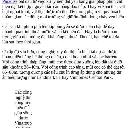
Paradise
bắt đầu từ việc xử lý nền đất yếu bằng giải pháp phun cát
hiện đại kết hợp nguyên tắc cân bằng đào đắp. Thay vì khai thác cát
ồ ạt ngoài khơi, vật liệu được ưu tiên lấy trong phạm vi quy hoạch
nhằm giảm tác động môi trường và giữ ổn định dòng chảy ven biển.
Cát sau khi phun phủ lên lớp bùn yếu sẽ được nén chặt để đẩy
nhanh quá trình thoát nước và cố kết nền đất. Đây là bước quan
trọng giúp nền móng đạt khả năng chịu tải lâu dài, hạn chế tối đa
lún sụt theo thời gian.
Ở cấp độ sâu hơn, công nghệ xây đô thị lấn biển tại dự án được
hoàn thiện bằng hệ thống cọc ép, cọc khoan nhồi và cọc barrette.
Với công trình thấp tầng, mũi cọc được đưa xuống lớp đất tốt ở độ
sâu khoảng 36–40m. Với công trình cao tầng, mũi cọc có thể đạt tới
65–80m, tương đương các tiêu chuẩn từng áp dụng cho những dự
án biểu tượng như Landmark 81 hay Vinhomes Central Park.
Các công
nghệ thi
công trên
nền đất
giáp sông
được
Vingroup