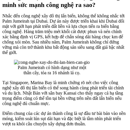
minh sức mạnh công nghệ ra sao?
Nhắc đến công nghệ xây đô thị lấn biển, không thể không nhắc tới
Palm Jumeirah tại Dubai. Dự án này được triển khai khi Dubai đối
mặt với giới hạn phát triển đất liền và lựa chọn tiến ra biển bằng
công nghệ. Hàng trăm triệu mét khối cát được phun và nén chính
xác bằng định vị GPS, kết hợp đê chắn sóng dài hàng chục km để
chống xói mòn. Sau nhiều năm, Palm Jumeirah không chỉ đứng
vững mà còn trở thành khu bất động sản siêu sang đắt giá bậc nhất
thế giới.
Palm Jumeirah có hình dạng như một
thân cây, tỏa ra 16 nhánh lá cọ.
Tại Singapore, Marina Bay là minh chứng rõ nét cho việc công
nghệ xây đô thị lấn biển có thể song hành cùng phát triển tài chính
và du lịch. Nhật Bản với sân bay Kansai cho thấy ngay cả hạ tầng
trọng điểm cũng có thể tồn tại bền vững trên nền đất lấn biển nếu
công nghệ đủ chuẩn mực.
Điểm chung của các dự án thành công là sự đầu tư bài bản vào nền
móng, kiểm soát lún sụt dài hạn và đặc biệt là tầm nhìn phát triển
vượt ra khỏi câu chuyện xây dựng đơn thuần.