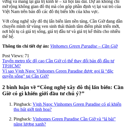
vững và mang lại giá trị kinh tế – xã hội lâu dài. Dự án không chỉ
mở rộng không gian đô thị mà còn góp phần định vị lại vai trò của
Việt Nam trên bản đồ các đô thị biển lớn của khu vực.
Với công nghệ xây đô thị lấn biển làm nền tảng, Cần Giờ đang dần
chuyển mình từ vùng ven sinh thái thành tâm điểm phát triển mới,
nơi hội tụ cả giá trị sống, giá trị đầu tư và giá trị kế thừa cho nhiều
thế hệ.
Thông tin chi tiết dự án:
Vinhomes Green Paradise – Cần Giờ
Post Views:
71
Tuyến metro tốc độ cao Cần Giờ có thể thay đổi bản đồ đầu tư
TP.HCM?
Vì sao Vịnh Ngọc Vinhomes Green Paradise được gọi là “đặc
quyền sống” tại Cần Giờ?
2 bình luận về “
Công nghệ xây đô thị lấn biển: Cần
Giờ có gì khiến giới đầu tư chú ý?
”
Pingback:
Vịnh Ngọc Vinhomes Green Paradise có gì khiến
thu hút giới tinh hoa?
Pingback:
Vinhomes Green Paradise Cần Giờ và “lá bài”
năng lượng xanh?