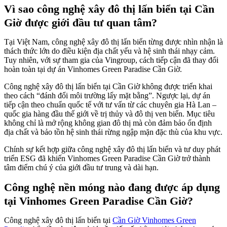
Vì sao công nghệ xây đô thị lấn biển tại Cần
Giờ được giới đầu tư quan tâm?
Tại Việt Nam, công nghệ xây đô thị lấn biển từng được nhìn nhận là
thách thức lớn do điều kiện địa chất yếu và hệ sinh thái nhạy cảm.
Tuy nhiên, với sự tham gia của Vingroup, cách tiếp cận đã thay đổi
hoàn toàn tại dự án Vinhomes Green Paradise Cần Giờ.
Công nghệ xây đô thị lấn biển tại Cần Giờ không được triển khai
theo cách “đánh đổi môi trường lấy mặt bằng”. Ngược lại, dự án
tiếp cận theo chuẩn quốc tế với tư vấn từ các chuyên gia Hà Lan –
quốc gia hàng đầu thế giới về trị thủy và đô thị ven biển. Mục tiêu
không chỉ là mở rộng không gian đô thị mà còn đảm bảo ổn định
địa chất và bảo tồn hệ sinh thái rừng ngập mặn đặc thù của khu vực.
Chính sự kết hợp giữa công nghệ xây đô thị lấn biển và tư duy phát
triển ESG đã khiến Vinhomes Green Paradise Cần Giờ trở thành
tâm điểm chú ý của giới đầu tư trung và dài hạn.
Công nghệ nền móng nào đang được áp dụng
tại Vinhomes Green Paradise Cần Giờ?
Công nghệ xây đô thị lấn biển tại
Cần Giờ Vinhomes Green