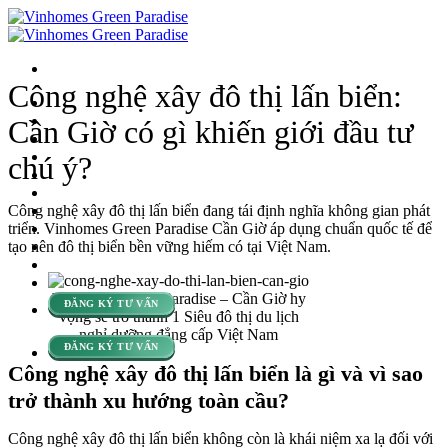
Bỏ
qua
nội
dung
Công nghệ xây đô thị lấn biển:
TỔNG QUAN
VỊ TRÍ
Cần Giờ có gì khiến giới đầu tư
MẶT BẰNG
TIỆN ÍCH
chú ý?
SẢN PHẨM
LÝ DO CHỌN
Công nghệ xây đô thị lấn biển đang tái định nghĩa không gian phát
TIẾN ĐỘ
triển. Vinhomes Green Paradise Cần Giờ áp dụng chuẩn quốc tế để
CHÍNH SÁCH
tạo nên đô thị biển bền vững hiếm có tại Việt Nam.
TIN TỨC
LIÊN HỆ
VỀ VIETNAMGROOVE
Vinhomes Green Paradise – Cần Giờ hy
ĐĂNG KÝ TƯ VẤN
vọng sẽ trở thành 1 Siêu đô thị du lịch
nghỉ dưỡng đẳng cấp Việt Nam
ĐĂNG KÝ TƯ VẤN
Công nghệ xây đô thị lấn biển là gì và vì sao
trở thành xu hướng toàn cầu?
Công nghệ xây đô thị lấn biển không còn là khái niệm xa lạ đối với